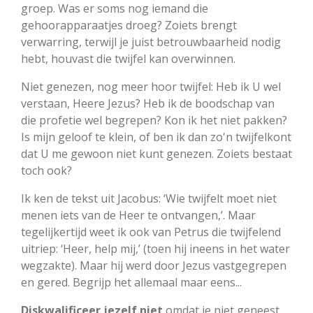
groep. Was er soms nog iemand die
gehoorapparaatjes droeg? Zoiets brengt
verwarring, terwijl je juist betrouwbaarheid nodig
hebt, houvast die twijfel kan overwinnen.
Niet genezen, nog meer hoor twijfel: Heb ik U wel
verstaan, Heere Jezus? Heb ik de boodschap van
die profetie wel begrepen? Kon ik het niet pakken?
Is mijn geloof te klein, of ben ik dan zo'n twijfelkont
dat U me gewoon niet kunt genezen. Zoiets bestaat
toch ook?
Ik ken de tekst uit Jacobus: ‘Wie twijfelt moet niet
menen iets van de Heer te ontvangen,’. Maar
tegelijkertijd weet ik ook van Petrus die twijfelend
uitriep: ‘Heer, help mij,’ (toen hij ineens in het water
wegzakte). Maar hij werd door Jezus vastgegrepen
en gered. Begrijp het allemaal maar eens...
Diskwalificeer jezelf niet
omdat je niet geneest,