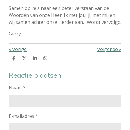
Samen op reis naar een beter verstaan van de
Woorden van onze Heer. Ik met jou, jij met mij en
wij samen achter onze Herder aan... Wordt vervolgd.
Gerry
«
Vorige
Volgende
»
D
D
S
D
e
e
h
e
l
e
a
l
e
l
r
e
Reactie plaatsen
n
e
n
Naam *
E-mailadres *