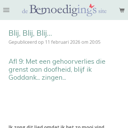
Ga
direct
naar
de
Blij, Blij, Blij...
hoofdinhoud
Gepubliceerd op 11 februari 2026 om 20:05
Afl 9: Met een gehoorverlies die
grenst aan doofheid, blijf ik
Goddank... zingen...
Ik zong dit lied omdat ik het zo mooi vind,