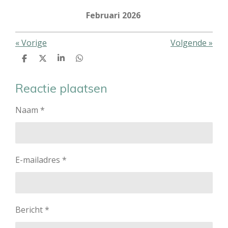
Februari 2026
«
Vorige
Volgende
»
D
D
S
D
e
e
h
e
l
e
a
l
e
l
r
e
Reactie plaatsen
n
e
n
Naam *
E-mailadres *
Bericht *